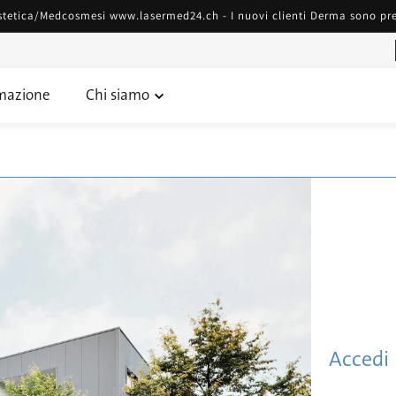
tica/Medcosmesi www.lasermed24.ch - I nuovi clienti Derma sono prega
mazione
Chi siamo
Accedi