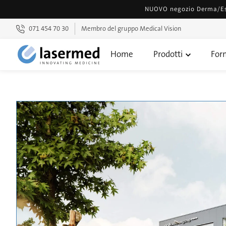
Vai
NUOVO negozio Derma/Este
direttamente
ai contenuti
Membro del gruppo Medical Vision
071 454 70 30
Home
Prodotti
For