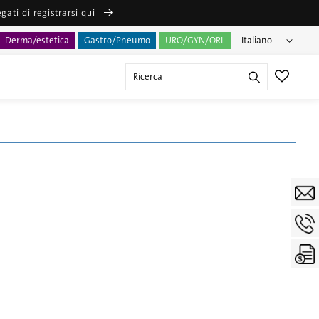
ti di registrarsi qui
Lingua
Italiano
Derma/estetica
Gastro/Pneumo
URO/GYN/ORL