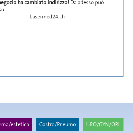
 negozio ha cambiato indirizzo!
Da adesso può
su
Lasermed24.ch
m
rma/estetica
Gastro/Pneumo
URO/GYN/ORL